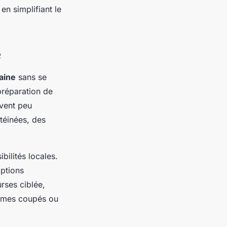
en simplifiant le
e
aine
sans se
réparation de
uvent peu
téinées, des
bilités locales.
options
urses ciblée,
gumes coupés ou