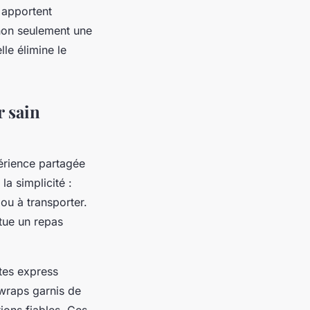
i apportent
 non seulement une
le élimine le
r sain
érience partagée
la simplicité :
 ou à transporter.
tue un repas
tes express
 wraps garnis de
ions fiables. Ces