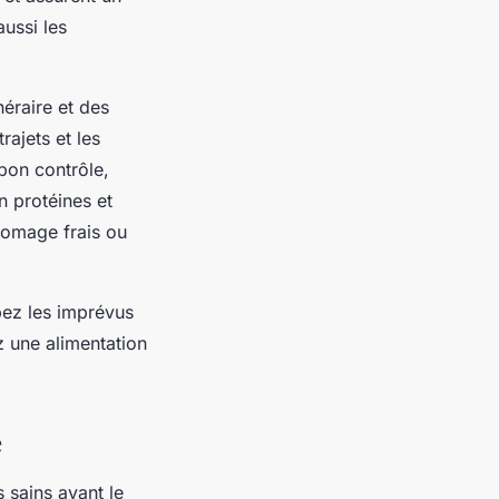
ussi les
néraire et des
rajets et les
bon contrôle,
n protéines et
romage frais ou
ipez les imprévus
z une alimentation
e
 sains avant le