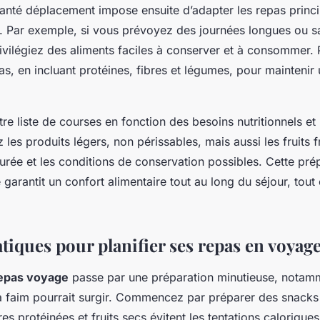
anté déplacement impose ensuite d’adapter les repas principa
on. Par exemple, si vous prévoyez des journées longues ou s
privilégiez des aliments faciles à conserver et à consommer.
as, en incluant protéines, fibres et légumes, pour maintenir
re liste de courses en fonction des besoins nutritionnels et
les produits légers, non périssables, mais aussi les fruits 
urée et les conditions de conservation possibles. Cette pré
 garantit un confort alimentaire tout au long du séjour, tout 
tiques pour planifier ses repas en voyag
 repas voyage
passe par une préparation minutieuse, notamm
 faim pourrait surgir. Commencez par préparer des snacks 
res protéinées et fruits secs évitent les tentations calorique