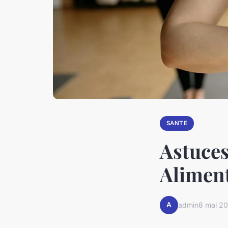
SANTE
Astuces
Aliment
A
admin
8 mai 2