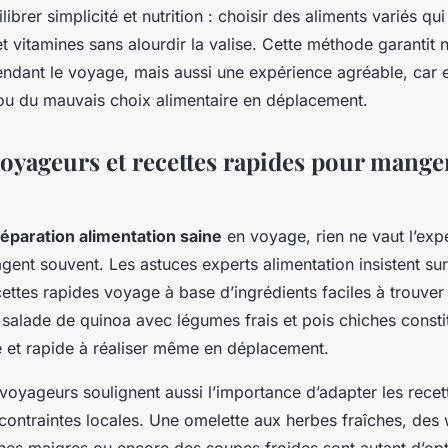
ilibrer simplicité et nutrition : choisir des aliments variés qu
 et vitamines sans alourdir la valise. Cette méthode garantit
endant le voyage, mais aussi une expérience agréable, car el
 ou du mauvais choix alimentaire en déplacement.
voyageurs et recettes rapides pour mange
éparation alimentation saine
en voyage, rien ne vaut l’exp
ent souvent. Les astuces experts alimentation insistent sur 
cettes rapides voyage à base d’ingrédients faciles à trouver
salade de quinoa avec légumes frais et pois chiches consti
é et rapide à réaliser même en déplacement.
oyageurs soulignent aussi l’importance d’adapter les recet
contraintes locales. Une omelette aux herbes fraîches, des
nes maigres ou encore des soupes froides sont autant d’opt