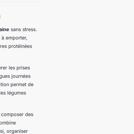
e
aine
sans stress.
 à emporter,
rres protéinées
rer les prises
ngues journées
nction permet de
 des légumes
 à composer des
combine
si, organiser