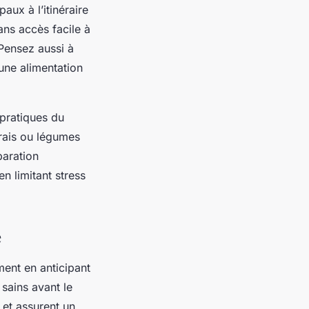
ux à l’itinéraire
ans accès facile à
 Pensez aussi à
 une alimentation
 pratiques du
frais ou légumes
paration
en limitant stress
e
ent en anticipant
sains avant le
s et assurent un