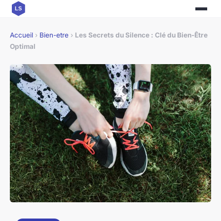
Accueil
›
Bien-etre
›
Les Secrets du Silence : Clé du Bien-Être
Optimal