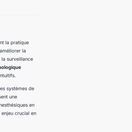
t la pratique
améliorer la
 la surveillance
nologique
tuitifs.
des systèmes de
sent une
anesthésiques en
 enjeu crucial en