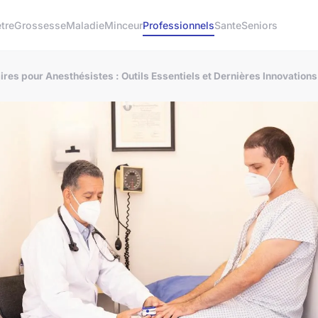
tre
Grossesse
Maladie
Minceur
Professionnels
Sante
Seniors
res pour Anesthésistes : Outils Essentiels et Dernières Innovations