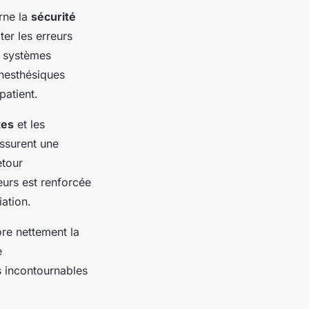
rne la
sécurité
ter les erreurs
s systèmes
anesthésiques
patient.
tes
et les
assurent une
etour
eurs est renforcée
ation.
ore nettement la
e
 incontournables