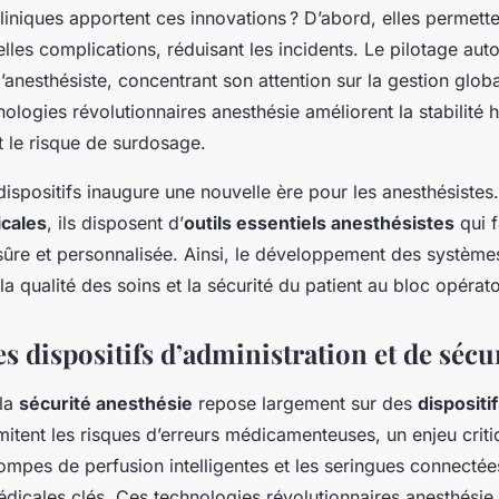
liniques apportent ces innovations ? D’abord, elles permett
lles complications, réduisant les incidents. Le pilotage auto
l’anesthésiste, concentrant son attention sur la gestion glob
hnologies révolutionnaires anesthésie améliorent la stabili
t le risque de surdosage.
dispositifs inaugure une nouvelle ère pour les anesthésistes.
icales
, ils disposent d’
outils essentiels anesthésistes
qui f
 sûre et personnalisée. Ainsi, le développement des systèmes
 la qualité des soins et la sécurité du patient au bloc opérato
s dispositifs d’administration et de sécu
 la
sécurité anesthésie
repose largement sur des
dispositi
mitent les risques d’erreurs médicamenteuses, un enjeu crit
ompes de perfusion intelligentes et les seringues connectée
édicales clés. Ces technologies révolutionnaires anesthésie