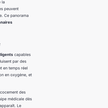
 la
es peuvent
ale. Ce panorama
nnaires
e
ligents
capables
duisent par des
et en temps réel
ion en oxygène, et
récocement des
quipe médicale dès
apparaît. Le