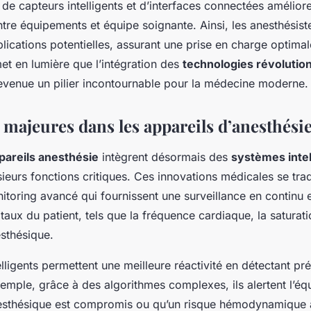
e de capteurs intelligents et d’interfaces connectées améliore
re équipements et équipe soignante. Ainsi, les anesthésist
plications potentielles, assurant une prise en charge optim
et en lumière que l’intégration des
technologies révolutio
evenue un pilier incontournable pour la médecine moderne.
 majeures dans les appareils d’anesthési
areils anesthésie
intègrent désormais des
systèmes intel
sieurs fonctions critiques. Ces innovations médicales se tra
nitoring avancé qui fournissent une surveillance en continu 
taux du patient, tels que la fréquence cardiaque, la saturat
sthésique.
lligents permettent une meilleure réactivité en détectant p
emple, grâce à des algorithmes complexes, ils alertent l’é
nesthésique est compromis ou qu’un risque hémodynamique 