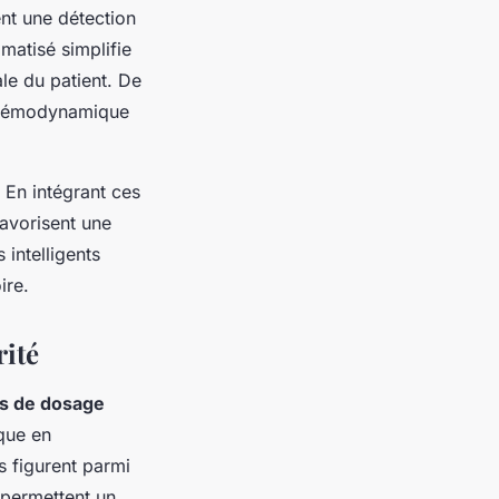
ent une détection
matisé simplifie
ale du patient. De
té hémodynamique
 En intégrant ces
avorisent une
 intelligents
ire.
rité
fs de dosage
ique en
s figurent parmi
 permettent un