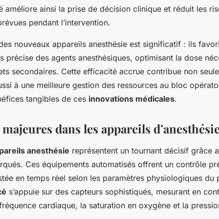
améliore ainsi la prise de décision clinique et réduit les r
prévues pendant l’intervention.
des nouveaux appareils anesthésie est significatif : ils favor
us précise des agents anesthésiques, optimisant la dose néc
fets secondaires. Cette efficacité accrue contribue non seule
ssi à une meilleure gestion des ressources au bloc opératoir
néfices tangibles de ces
innovations médicales
.
 majeures dans les appareils d’anesthési
areils anesthésie
représentent un tournant décisif grâce 
qués. Ces équipements automatisés offrent un contrôle pré
stée en temps réel selon les paramètres physiologiques du p
cé
s’appuie sur des capteurs sophistiqués, mesurant en cont
 fréquence cardiaque, la saturation en oxygène et la pression