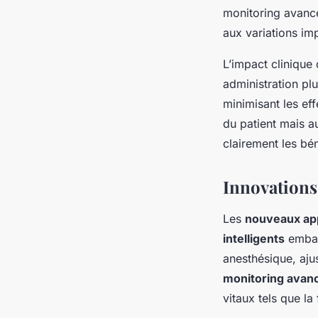
monitoring avancé 
aux variations im
L’impact clinique 
administration pl
minimisant les ef
du patient mais au
clairement les bé
Innovations
Les
nouveaux app
intelligents
embar
anesthésique, aju
monitoring avan
vitaux tels que la