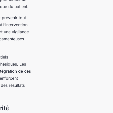
ique du patient.
 prévenir tout
 l’intervention.
nt une vigilance
icamenteuses
tiels
thésiques. Les
tégration de ces
renforcent
 des résultats
rité