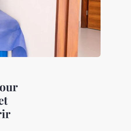
pour
et
ir