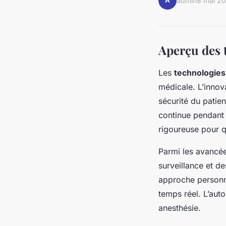
A
admin
8 mai 2
Aperçu des 
Les
technologies
médicale. L’innova
sécurité du patien
continue pendant 
rigoureuse pour qu
Parmi les avancée
surveillance et d
approche personna
temps réel. L’aut
anesthésie.