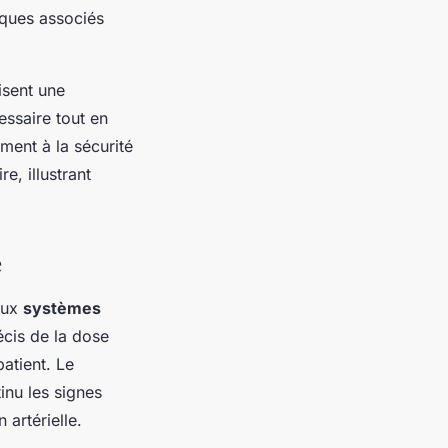
isques associés
isent une
essaire tout en
ment à la sécurité
e, illustrant
e
aux
systèmes
cis de la dose
atient. Le
inu les signes
 artérielle.